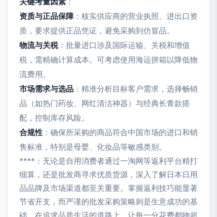
关键考量因素
：
资质与正品保障
：核实供应商的营业执照、进出口资
质，要求提供正品凭证，避免采购到仿冒品。
物流与关税
：批量进口涉及国际运输、关税和增值
税，需精确计算成本。可考虑使用海运拼箱以降低物
流费用。
市场需求与选品
：精准分析目标客户需求，选择畅销
品（如热门药妆、网红清洁神器）与经典长青款搭
配，控制库存风险。
合规性
：确保所采购的商品符合中国市场的进口和销
售标准，特别是母婴、化妆品等敏感类别。
****：无论是自用消费者通过一淘网等返利平台精打
细算，还是批发商寻求优质货源，深入了解日本日用
品品牌及市场渠道都至关重要。掌握返利技巧能显著
节省开支，而严谨的批发采购策略则是生意成功的基
础。在追求品质生活的道路上，让每一分花费都物超